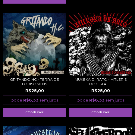
GRITANDO HC - TERRA DE
MUKEKA DI RATO - HITLER'S
LOBISOMENS
DOG STALI...
R$25,00
R$25,00
3
x de
R$8,33
sem juros
3
x de
R$8,33
sem juros