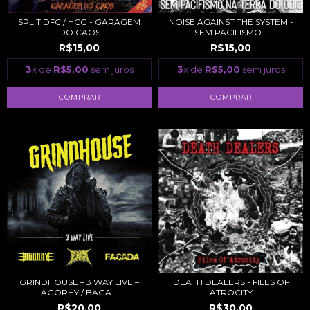
SPLIT DFC / HCG - GARAGEM
NOISE AGAINST THE SYSTEM -
DO CAOS
SEM PACIFISMO...
R$15,00
R$15,00
3
x de
R$5,00
sem juros
3
x de
R$5,00
sem juros
GRINDHOUSE – 3 WAY LIVE –
DEATH DEALERS - FILES OF
AGORHY / BAGA...
ATROCITY
R$20,00
R$30,00