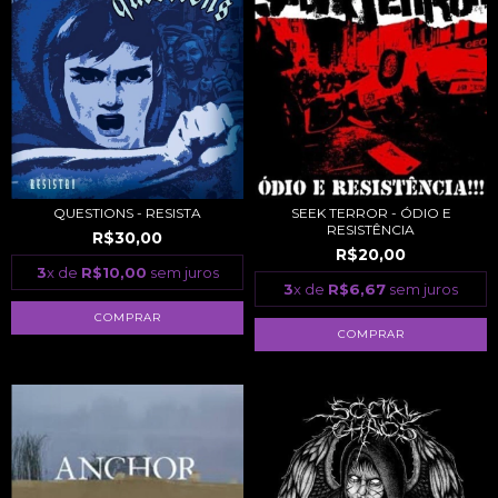
QUESTIONS - RESISTA
SEEK TERROR - ÓDIO E
RESISTÊNCIA
R$30,00
R$20,00
3
x de
R$10,00
sem juros
3
x de
R$6,67
sem juros