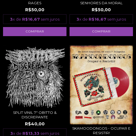
SENHORES DA MORAL
RAGES
R$50,00
R$50,00
3
x de
R$16,67
sem juros
3
x de
R$16,67
sem juros
SPLIT VINIL 7" OBITTO &
DISCREPANTE
R$40,00
SKAMOODONGOS - OCUPAR E
RESISTIR!
3
x de
R$13,33
sem juros