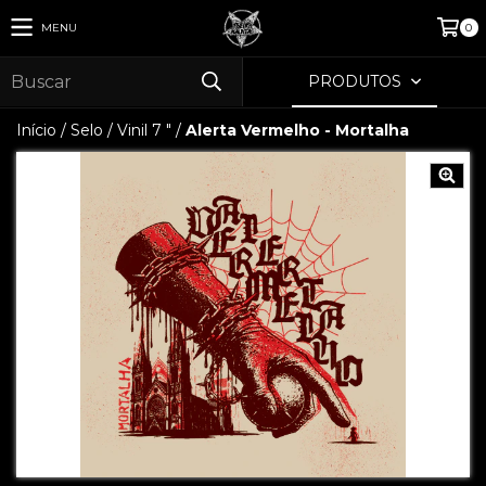
MENU
0
PRODUTOS
Início
/
Selo
/
Vinil 7 "
/
Alerta Vermelho - Mortalha