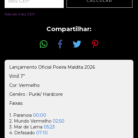
CALCULAR
Entregas para o CEP:
ALTERAR CEP
Não sei meu CEP
Compartilhar:
Lançamento Oficial Poeira Maldita 2026
Vinil 7"
Cor: Vermelho
Genêro : Punk/ Hardcore
Faixas:
1. Paranoia
00:00
2. Mundo Vermelho
02:50
3. Mar de Lama
05:23
4. Defasado
07:10