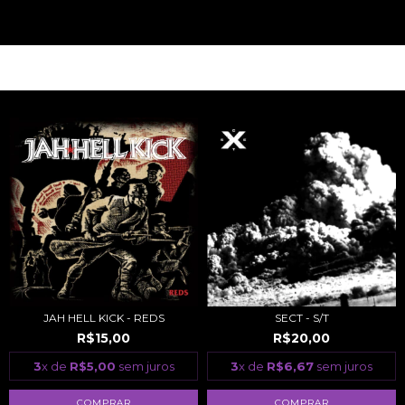
PRODUTOS RELACIONADOS
SECT - S/T
JAH HELL KICK - REDS
R$20,00
R$15,00
3
x de
R$6,67
sem juros
3
x de
R$5,00
sem juros