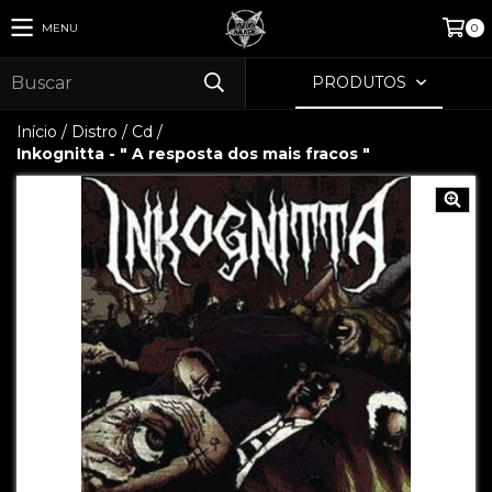
MENU
0
PRODUTOS
Início
/
Distro
/
Cd
/
Inkognitta - " A resposta dos mais fracos "