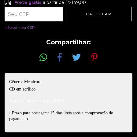
Frete grátis
a partir de
R$149,00
Frete grátis
R$149,00
CALCULAR
Entregas para o CEP:
ALTERAR CEP
Não sei meu CEP
Compartilhar:
Gênero: Metalcore
CD em acrílico
Ano de lançamento 2009
• Prazo para postagem: 15 dias úteis após a comprovação do
pagamento.