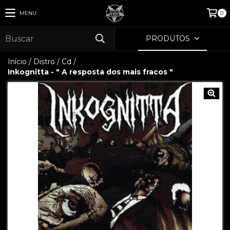
MENU
0
PRODUTOS
Início
/
Distro
/
Cd
/
Inkognitta - " A resposta dos mais fracos "