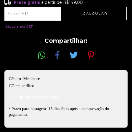
Frete grátis
a partir de
R$149,00
Frete grátis
R$149,00
CALCULAR
Entregas para o CEP:
ALTERAR CEP
Não sei meu CEP
Compartilhar:
Gênero: Metalcore
CD em acrílico
Ano de lançamento 2009
• Prazo para postagem: 15 dias úteis após a comprovação do
pagamento.