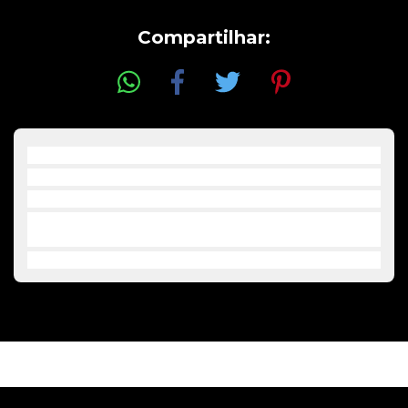
Compartilhar:
Lançamento oficial Poeira Maldita 2022
Vinil 12 "
Amarelo Translúcido
• Prazo para postagem: 15 dias úteis após a comprovação do
pagamento.
PRODUTOS RELACIONADOS