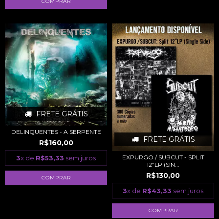
FRETE GRÁTIS
DELINQUENTES - A SERPENTE
FRETE GRÁTIS
R$160,00
EXPURGO / SUBCUT - SPLIT
3
x de
R$53,33
sem juros
12"LP (SIN...
R$130,00
3
x de
R$43,33
sem juros