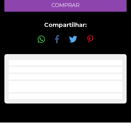
Compartilhar:
Lançamento oficial Poeira Maldita 2025
Vinil 12 "
Amarelo Translúcido
• Prazo para postagem: 3 dias úteis após a comprovação do
pagamento.
PRODUTOS RELACIONADOS