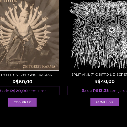
SPLIT VINIL 7" OBITTO & DISCR
TH LOTUS - ZEITGEIST KARMA
R$40,00
R$60,00
3
x de
R$13,33
sem juro
3
x de
R$20,00
sem juros