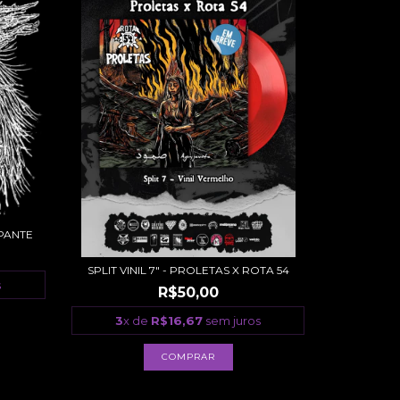
EPANTE
SPLIT VINIL 7" - PROLETAS X ROTA 54
s
R$50,00
3
x de
R$16,67
sem juros