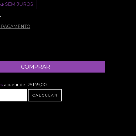
33
SEM JUROS
E PAGAMENTO
is
a partir de
R$149,00
R$149,00
CALCULAR
 CEP:
ALTERAR CEP