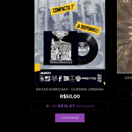
DEA
RATAS RABIOSAS - GUERRA URBANA
R$50,00
3
x de
R$16,67
sem juros