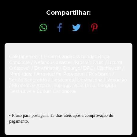
Compartilhar:
Coletânea em LP com bandas as bandas Baga
Grindcore / Nefarious d.saster /Krostah Crust / Uzomi
Crossover / Downhatta / Expurgo/ DFC / Dischavizer /
Mordedura / Arrested for Possesion / Pós Sismo /
Sertão Sangrento / Desacordo/ Desgraceria / Repudiyo
/ Mmollotov Attack , Tujerpiis , Acid Drop, Conduta
Destrutiva e Cultura Grindnoise .
• Prazo para postagem: 15 dias úteis após a comprovação do
pagamento.